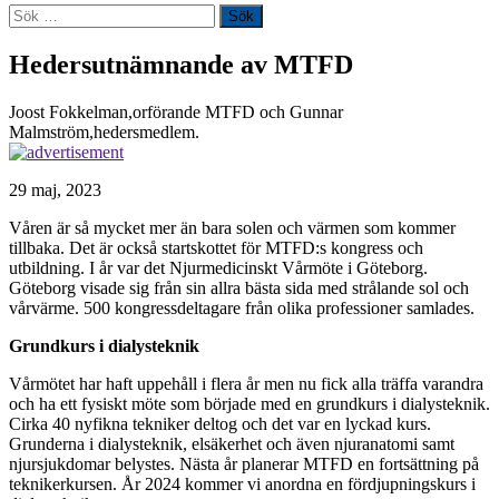
Sök
efter:
Hedersutnämnande av MTFD
Joost Fokkelman,orförande MTFD och Gunnar
Malmström,hedersmedlem.
29 maj, 2023
Våren är så mycket mer än bara solen och värmen som kommer
tillbaka. Det är också startskottet för MTFD:s kongress och
utbildning. I år var det Njurmedicinskt Vårmöte i Göteborg.
Göteborg visade sig från sin allra bästa sida med strålande sol och
vårvärme. 500 kongressdeltagare från olika professioner samlades.
Grundkurs i dialysteknik
Vårmötet har haft uppehåll i flera år men nu fick alla träffa varandra
och ha ett fysiskt möte som började med en grundkurs i dialysteknik.
Cirka 40 nyfikna tekniker deltog och det var en lyckad kurs.
Grunderna i dialysteknik, elsäkerhet och även njuranatomi samt
njursjukdomar belystes. Nästa år planerar MTFD en fortsättning på
teknikerkursen. År 2024 kommer vi anordna en fördjupningskurs i