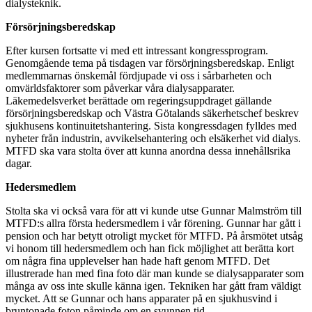
dialysteknik.
Försörjningsberedskap
Efter kursen fortsatte vi med ett intressant kongressprogram.
Genomgående tema på tisdagen var försörjningsberedskap. Enligt
medlemmarnas önskemål fördjupade vi oss i sårbarheten och
omvärldsfaktorer som påverkar våra dialysapparater.
Läkemedelsverket berättade om regeringsuppdraget gällande
försörjningsberedskap och Västra Götalands säkerhetschef beskrev
sjukhusens kontinuitetshantering. Sista kongressdagen fylldes med
nyheter från industrin, avvikelsehantering och elsäkerhet vid dialys.
MTFD ska vara stolta över att kunna anordna dessa innehållsrika
dagar.
Hedersmedlem
Stolta ska vi också vara för att vi kunde utse Gunnar Malmström till
MTFD:s allra första hedersmedlem i vår förening. Gunnar har gått i
pension och har betytt otroligt mycket för MTFD. På årsmötet utsåg
vi honom till hedersmedlem och han fick möjlighet att berätta kort
om några fina upplevelser han hade haft genom MTFD. Det
illustrerade han med fina foto där man kunde se dialysapparater som
många av oss inte skulle känna igen. Tekniken har gått fram väldigt
mycket. Att se Gunnar och hans apparater på en sjukhusvind i
bruntonade foton påminde om en svunnen tid.