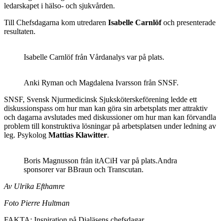
ledarskapet i hälso- och sjukvården.
Till Chefsdagarna kom utredaren
Isabelle Carnlöf
och presenterade
resultaten.
Isabelle Carnlöf från Vårdanalys var på plats.
Anki Ryman och Magdalena Ivarsson från SNSF.
SNSF, Svensk Njurmedicinsk Sjuksköterskeförening ledde ett
diskussionspass om hur man kan göra sin arbetsplats mer attraktiv
och dagarna avslutades med diskussioner om hur man kan förvandla
problem till konstruktiva lösningar på arbetsplatsen under ledning av
leg. Psykolog
Mattias Klawitter
.
Boris Magnusson från itACiH var på plats.Andra
sponsorer var BBraun och Transcutan.
Av Ulrika Efthamre
Foto Pierre Hultman
FAKTA: Inspiration på Dialäsens chefsdagar