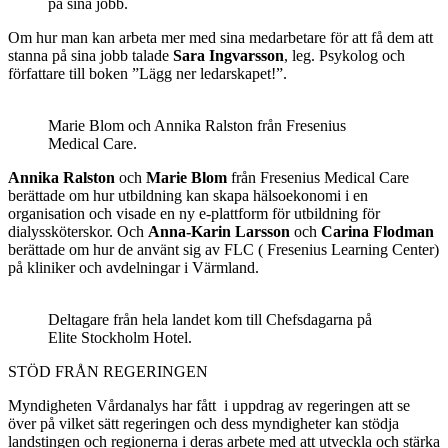
på sina jobb.
Om hur man kan arbeta mer med sina medarbetare för att få dem att
stanna på sina jobb talade
Sara Ingvarsson
, leg. Psykolog och
författare till boken ”Lägg ner ledarskapet!”.
Marie Blom och Annika Ralston från Fresenius
Medical Care.
Annika Ralston
och
Marie Blom
från Fresenius Medical Care
berättade om hur utbildning kan skapa hälsoekonomi i en
organisation och visade en ny e-plattform för utbildning för
dialyssköterskor. Och
Anna-Karin Larsson
och
Carina Flodman
berättade om hur de använt sig av FLC ( Fresenius Learning Center)
på kliniker och avdelningar i Värmland.
Deltagare från hela landet kom till Chefsdagarna på
Elite Stockholm Hotel.
STÖD FRÅN REGERINGEN
Myndigheten Vårdanalys har fått i uppdrag av regeringen att se
över på vilket sätt regeringen och dess myndigheter kan stödja
landstingen och regionerna i deras arbete med att utveckla och stärka