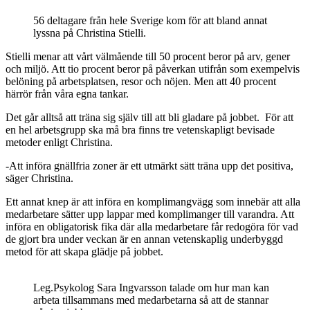
56 deltagare från hele Sverige kom för att bland annat
lyssna på Christina Stielli.
Stielli menar att vårt välmående till 50 procent beror på arv, gener
och miljö. Att tio procent beror på påverkan utifrån som exempelvis
belöning på arbetsplatsen, resor och nöjen. Men att 40 procent
härrör från våra egna tankar.
Det går alltså att träna sig själv till att bli gladare på jobbet. För att
en hel arbetsgrupp ska må bra finns tre vetenskapligt bevisade
metoder enligt Christina.
-Att införa gnällfria zoner är ett utmärkt sätt träna upp det positiva,
säger Christina.
Ett annat knep är att införa en komplimangvägg som innebär att alla
medarbetare sätter upp lappar med komplimanger till varandra. Att
införa en obligatorisk fika där alla medarbetare får redogöra för vad
de gjort bra under veckan är en annan vetenskaplig underbyggd
metod för att skapa glädje på jobbet.
Leg.Psykolog Sara Ingvarsson talade om hur man kan
arbeta tillsammans med medarbetarna så att de stannar