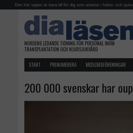
Den här sajten är bara till för dig som arbetar i hälso- och sjuk
NORDENS LEDANDE TIDNING FÖR PERSONAL INOM
TRANSPLANTATION OCH NJURSJUKVÅRD
START
PRENUMERERA
MEDLEMSFÖRENINGAR
200 000 svenskar har oup