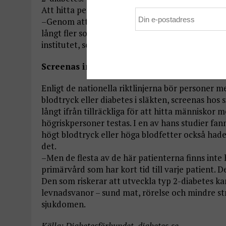
Att hitta personer redan vid prediabetes är egen
–Genom att be patienter fylla i ett enkelt fråge
långt fler som ligger i riskzonen hittas i tid, sä
institutet, som forskar kring diabetes och hjärtin
Screenas inte
Enligt de nationella riktlinjerna bör personer 
blodtryck eller diabetes i släkten, screenas hos 
långt ifrån tillräckliga för att hitta människor 
högriskpersoner testas. I en av hans studier f
högt blodtryck eller höga blodfetter också hade
det.
–Men de flesta av de här patienterna finns inte
primärvård som har kort tid till varje patient. D
Den som riskerar att utveckla typ 2-diabetes 
levnadsvanor – sund mat, rörelse och mindre str
sjukdomen.
Källa: Diabetesförbundet, diabetes.se