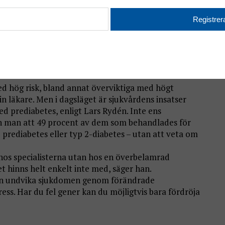
tligen inte särskilt komplicerat.
formulär och låta en läkare läsa av poängtalet skulle
ger Lars Rydén, senior professor vid Karolinska
farkt till diabetes.se.
med hög risk, bland annat överviktiga med högt
sin läkare. Men i dagsläget är sjukvårdens insatser
med prediabetes, enligt Lars Rydén. Inte ens
ann man att 49 procent av dem som behandlades för
 prediabetes eller typ 2-diabetes – utan att veta om
 hos specialisterna utan hos en överbelamrad
et hinns helt enkelt inte med, säger han.
kan undvika sjukdomen genom förändrade
ess. Har du fel gener kan du möjligtvis bara fördröja