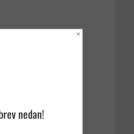
×
sbrev nedan!